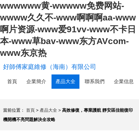
wwwwww黄-wwwww免费网站-
wwww久久不-www啊啊啊aa-www
啊片资源-www爱91vv-www不卡日
本-www草bav-www东方AVcom-
www东京热
好師傅家庭維修（海南）有限公司
首頁
企業簡介
產品大全
聯系我們
企業信息
當前位置：
首頁
>
產品大全
>
高效修復，專業護航 靜安區佳能復印
機開機不亮問題解決全攻略