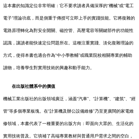
這本書的知識定位非常明確：它不要求讀者具備深厚的“機械”或“電工
電子”理論功底，而是側重于傳授可立即上手的實踐技能。它將復雜的
電路原理轉化為對安全開關、磁控管、高壓電容等關鍵部件的功能性
認識，讓讀者能快速定位問題所在。這種注重實踐、淡化復雜理論的
方式，使得本書也適合作為“中小學教輔”或職業院校相關專業的輔助
讀物，培養學生對實用技術的興趣和動手能力。
在出版社體系中的價值
機械工業出版社的出版領域廣泛，涵蓋“汽車”、“計算機”、“建筑”、“經
管”等多個專業板塊。在“計算機及辦公設備維修”乃至更廣闊的家電維
修領域，本書代表了一種重要的出版方向：即面向大眾的、生活化的
實用技術普及。它填補了高端專業教材與普通用戶需求之間的空白，