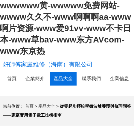
wwwwww黄-wwwww免费网站-
wwww久久不-www啊啊啊aa-www
啊片资源-www爱91vv-www不卡日
本-www草bav-www东方AVcom-
www东京热
好師傅家庭維修（海南）有限公司
首頁
企業簡介
產品大全
聯系我們
企業信息
當前位置：
首頁
>
產品大全
>
從零起步輕松學微波爐養護與修理問答
——家庭實用電子電工技術指南