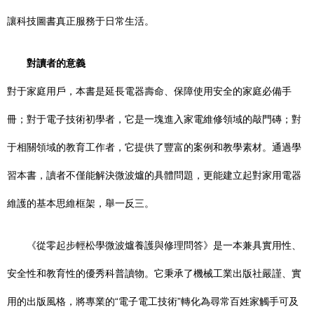
讓科技圖書真正服務于日常生活。
對讀者的意義
對于家庭用戶，本書是延長電器壽命、保障使用安全的家庭必備手
冊；對于電子技術初學者，它是一塊進入家電維修領域的敲門磚；對
于相關領域的教育工作者，它提供了豐富的案例和教學素材。通過學
習本書，讀者不僅能解決微波爐的具體問題，更能建立起對家用電器
維護的基本思維框架，舉一反三。
《從零起步輕松學微波爐養護與修理問答》是一本兼具實用性、
安全性和教育性的優秀科普讀物。它秉承了機械工業出版社嚴謹、實
用的出版風格，將專業的“電子電工技術”轉化為尋常百姓家觸手可及